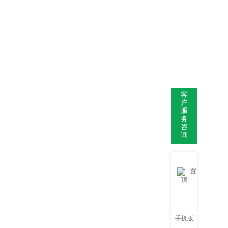
客
户
服
务
咨
询
置
顶
手机版